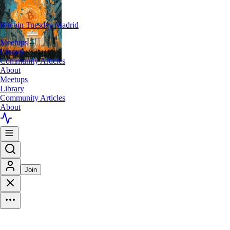
Bitcoin Tuesday Madrid
Meetups
Library
Community Articles
About
Meetups
Library
Community Articles
About
Join