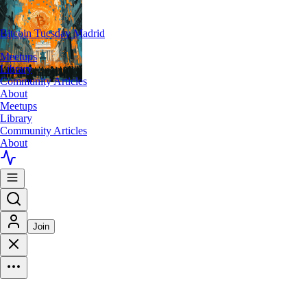
Bitcoin Tuesday Madrid
Meetups
Library
Community Articles
About
Meetups
Library
Community Articles
About
Join