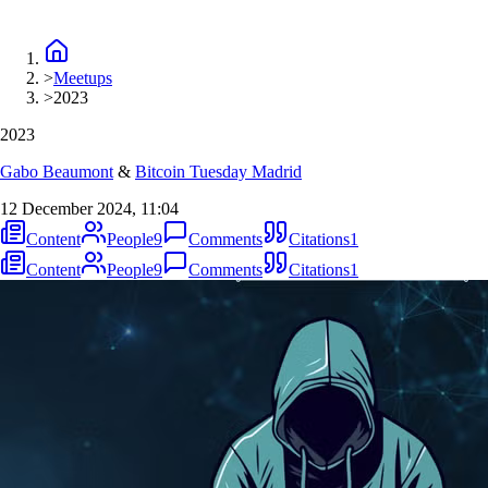
>
Meetups
>
2023
2023
Gabo Beaumont
&
Bitcoin Tuesday Madrid
12 December 2024, 11:04
Content
People
9
Comments
Citations
1
Content
People
9
Comments
Citations
1