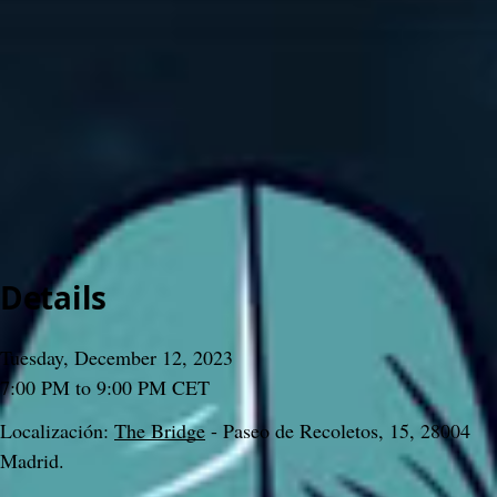
>
Meetups
>
2023
>
#23 Cómo proteger tus Bitcoins - ¡a prueba de Hackers!
#23 Cómo proteger tus Bitcoins - ¡a prueba de Hackers!
Gabo Beaumont
3 December 2024, 10:37
Content
People
9
Comments
Citations
Content
People
9
Comments
Citations
Details
Tuesday, December 12, 2023
7:00 PM to 9:00 PM CET
Localización: 
The Bridge
 - Paseo de Recoletos, 15, 28004 
Madrid.