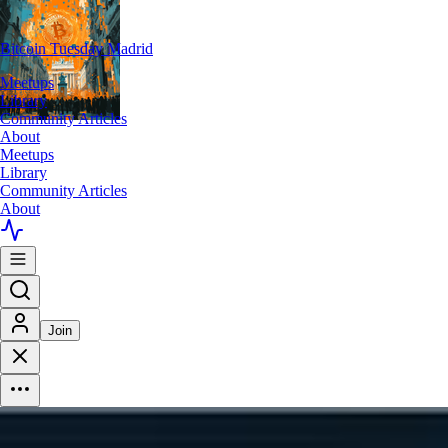
Bitcoin Tuesday Madrid
Meetups
Library
Community Articles
About
Meetups
Library
Community Articles
About
Join