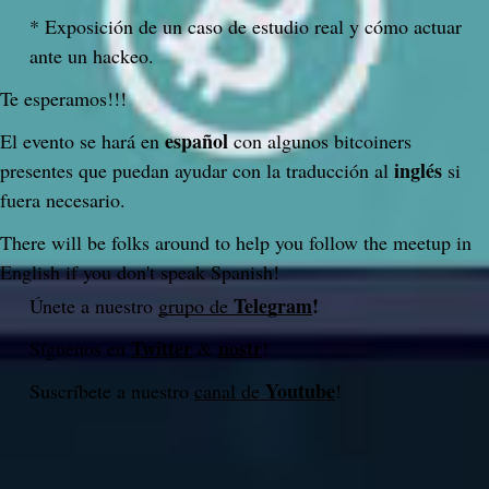
* Exposición de un caso de estudio real y cómo actuar 
ante un hackeo.
Te esperamos!!!
español
El evento se hará en 
 con algunos bitcoiners 
inglés
presentes que puedan ayudar con la traducción al 
 si 
fuera necesario.
There will be folks around to help you follow the meetup in 
English if you don't speak Spanish!
Telegram
!
Únete a nuestro 
grupo de 
Twitter
nostr
Síguenos en 
 & 
!
Youtube
Suscríbete a nuestro 
canal de 
!
Do you like what you are reading? Subscribe to receive updates.
Subscribe