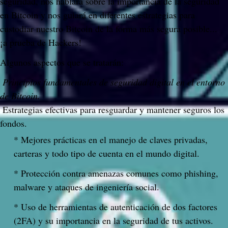
seguridad, nos hablará sobre la importancia de la seguridad 
en Bitcoin y nos guiará en diferentes estrategias para 
custodiar nuestro Bitcoin de la forma más segura posible... 
¡a prueba de Hackers!
Algunos aspectos que se tratarán:
 Principios fundamentales de seguridad digital en el entorno 
de Bitcoin.
 Estrategias efectivas para resguardar y mantener seguros los 
fondos.
* Mejores prácticas en el manejo de claves privadas, 
carteras y todo tipo de cuenta en el mundo digital.
* Protección contra amenazas comunes como phishing, 
malware y ataques de ingeniería social.
* Uso de herramientas de autenticación de dos factores 
(2FA) y su importancia en la seguridad de tus activos.