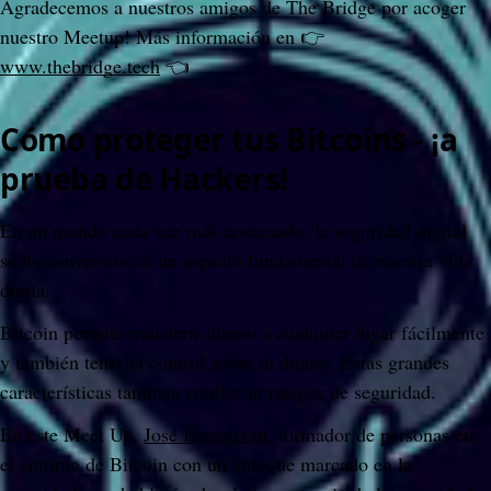
Agradecemos a nuestros amigos de The Bridge por acoger 
nuestro Meetup! Más información en 👉 
www.thebridge.tech
 👈
Cómo proteger tus Bitcoins - ¡a 
prueba de Hackers!
En un mundo cada vez más conectado, la seguridad digital 
se ha convertido en un aspecto fundamental de nuestra vida 
diaria.
Bitcoin permite transferir dinero a cualquier lugar fácilmente 
y también tener el control sobre tu dinero. Estas grandes 
características también conllevan riesgos de seguridad.
En este Meet Up, 
José Berroterán
, formador de personas en 
el entorno de Bitcoin con un enfoque marcado en la 